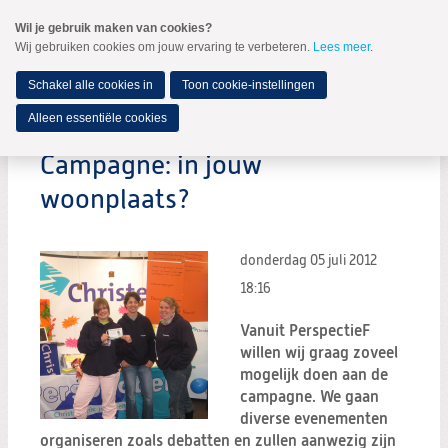
Spring
Wil je gebruik maken van cookies?
naar
Wij gebruiken cookies om jouw ervaring te verbeteren.
Lees meer
.
MENU
Spring
naar
de
Schakel alle cookies in
Toon cookie-instellingen
inhoud
Spring
Alleen essentiële cookies
naar
het
Campagne: in jouw
hoofdmenu
woonplaats?
donderdag 05 juli 2012
18:16
Vanuit PerspectieF
willen wij graag zoveel
mogelijk doen aan de
campagne. We gaan
diverse evenementen
organiseren zoals debatten en zullen aanwezig zijn