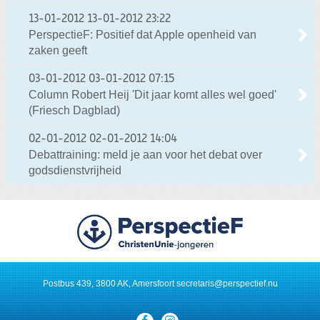
13-01-2012
13-01-2012 23:22
PerspectieF: Positief dat Apple openheid van
zaken geeft
03-01-2012
03-01-2012 07:15
Column Robert Heij 'Dit jaar komt alles wel goed'
(Friesch Dagblad)
02-01-2012
02-01-2012 14:04
Debattraining: meld je aan voor het debat over
godsdienstvrijheid
Postbus 439, 3800 AK, Amersfoort
secretaris@perspectief.nu
Visit