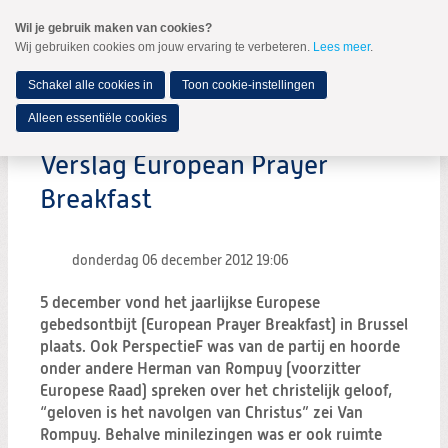
Spring
Wil je gebruik maken van cookies?
naar
Wij gebruiken cookies om jouw ervaring te verbeteren.
Lees meer
.
MENU
Spring
naar
de
Schakel alle cookies in
Toon cookie-instellingen
inhoud
Spring
Alleen essentiële cookies
naar
het
Verslag European Prayer
hoofdmenu
Breakfast
donderdag 06 december 2012
19:06
5 december vond het jaarlijkse Europese
gebedsontbijt (European Prayer Breakfast) in Brussel
plaats. Ook PerspectieF was van de partij en hoorde
onder andere Herman van Rompuy (voorzitter
Europese Raad) spreken over het christelijk geloof,
“geloven is het navolgen van Christus” zei Van
Rompuy. Behalve minilezingen was er ook ruimte