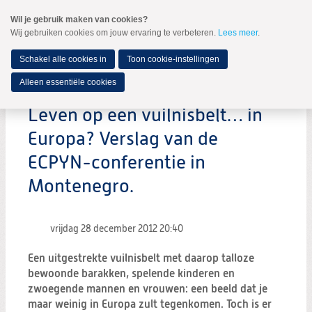
Spring
Wil je gebruik maken van cookies?
naar
Wij gebruiken cookies om jouw ervaring te verbeteren.
Lees meer
.
MENU
Spring
naar
de
Schakel alle cookies in
Toon cookie-instellingen
inhoud
Spring
Alleen essentiële cookies
naar
het
Leven op een vuilnisbelt… in
hoofdmenu
Europa? Verslag van de
ECPYN-conferentie in
Montenegro.
vrijdag 28 december 2012
20:40
Een uitgestrekte vuilnisbelt met daarop talloze
bewoonde barakken, spelende kinderen en
zwoegende mannen en vrouwen: een beeld dat je
maar weinig in Europa zult tegenkomen. Toch is er